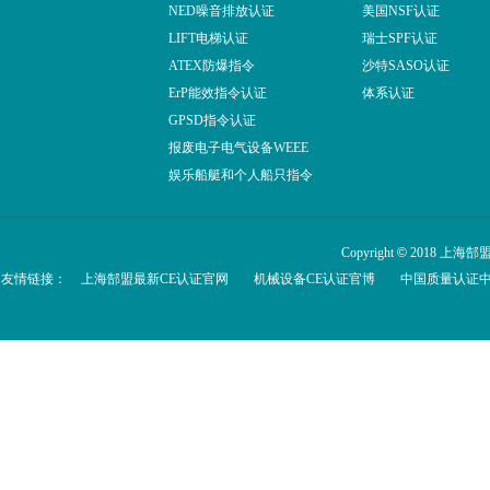
NED噪音排放认证
美国NSF认证
LIFT电梯认证
瑞士SPF认证
ATEX防爆指令
沙特SASO认证
ErP能效指令认证
体系认证
GPSD指令认证
报废电子电气设备WEEE
娱乐船艇和个人船只指令
Copyright
©
2018 上海郜盟
友情链接：
上海郜盟最新CE认证官网
机械设备CE认证官博
中国质量认证