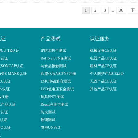
1
2
3
...
36
下
认证
产品测试
认证服务
CU-TR认证
IP防水防尘测试
机械设备CE认证
C认证
RoHS 2.0 环保测试
电器产品CE认证
SONCAP认证
与食品接触测试
建材产品CE认证
类E-MARK认证
欧盟化妆品CPNP注册
个人防护产品CE认证
CC认证
EMC电磁兼容测试
无线产品CE认证
ick认证
LVD低电压安全测试
其他产品CE认证
A注册
玩具EN71测试
C产品认证
Reach注册与测试
F认证
防火测试
F认证
玻璃测试
SO认证
电池UN38.3
证