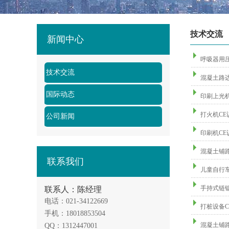
技术交流
新闻中心
呼吸器用压缩
技术交流
混凝土路边砖C
国际动态
印刷上光机CE
打火机CE认证
公司新闻
印刷机CE认证
混凝土铺路板C
联系我们
儿童自行车CE
手持式链锯防护
联系人：陈经理
电话：021-34122669
打桩设备CE认
手机：18018853504
混凝土铺路块C
QQ：1312447001