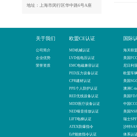
地址：上海市闵行区华中路6号A座
关于我们
欧盟CE认证
国际
公司简介
MD机械认证
海关联盟
企业优势
LVD低电压认证
美国FC
荣誉资质
EMC电磁兼容认证
尼日利亚
PED压力设备认证
欧盟车辆
CPR建材认证
美国SG
PPE个人防护认证
澳洲C-t
RED无线设备认证
美国FD
MDD医疗设备认证
中国CC
NED噪音排放认证
美国NS
LIFT电梯认证
瑞士SP
ATEX防爆指令
沙特SA
ErP能效指令认证
体系认